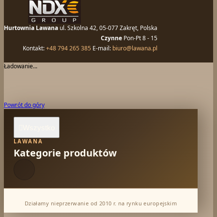
Hurtownia Lawana
ul. Szkolna 42, 05-077 Zakręt, Polska
Czynne
Pon-Pt 8 - 15
Kontakt:
+48 794 265 385
E-mail:
biuro@lawana.pl
Ładowanie...
Powrót do góry
Wszystko

LAWANA
Kategorie produktów
Działamy nieprzerwanie od 2010 r. na rynku europejskim
Dabur Hurt