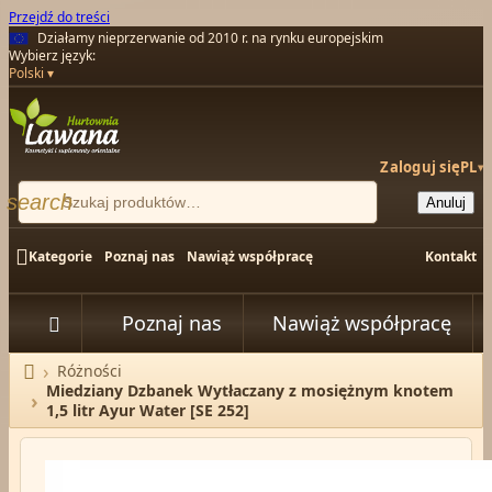
Przejdź do treści
Działamy nieprzerwanie od 2010 r. na rynku europejskim
Wybierz język:
Polski
Zaloguj się
PL
▾
search
Anuluj

Kategorie
Poznaj nas
Nawiąż współpracę
Kontakt
Poznaj nas
Nawiąż współpracę


Różności
Strona główna
Miedziany Dzbanek Wytłaczany z mosiężnym knotem
1,5 litr Ayur Water [SE 252]