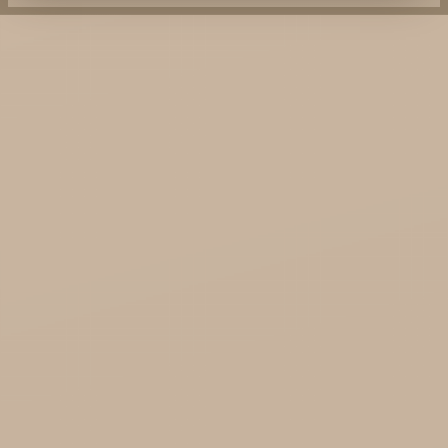
KTC - oleje
Soil and Earth Hurt - Organiczne i luksusowe
prosto z Indii
Najel Hurt - Maroko, Syria, Egipt
Saryane Hurt