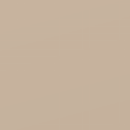
Song of India hurt

Cosmoveda - certyfikowane zioła, przyprawy,
żywność
Organic India Hurt
Różności

Zdrowie
