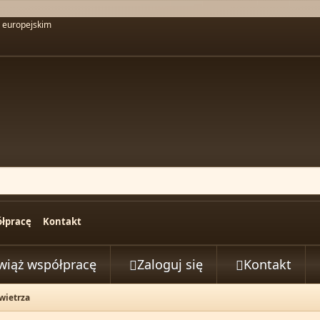
u europejskim
łpracę
Kontakt
wiąż współpracę
Zaloguj się
Kontakt


wietrza