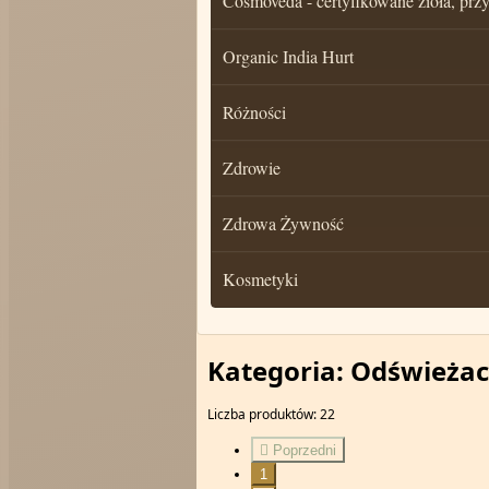
Cosmoveda - certyfikowane zioła, pr
Organic India Hurt
Różności
Zdrowie
Zdrowa Żywność
Kosmetyki
Kategoria: Odświeżac
Liczba produktów: 22

Poprzedni
1