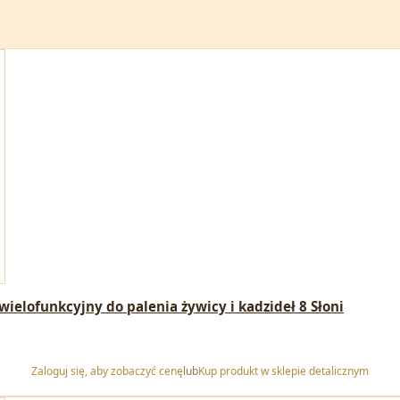
elofunkcyjny do palenia żywicy i kadzideł 8 Słoni
Zaloguj się, aby zobaczyć cenę
lub
Kup produkt w sklepie detalicznym