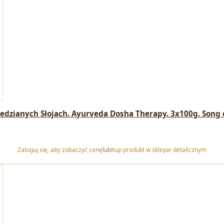
dzianych Słojach. Ayurveda Dosha Therapy. 3x100g. Song o
Zaloguj się, aby zobaczyć cenę
lub
Kup produkt w sklepie detalicznym