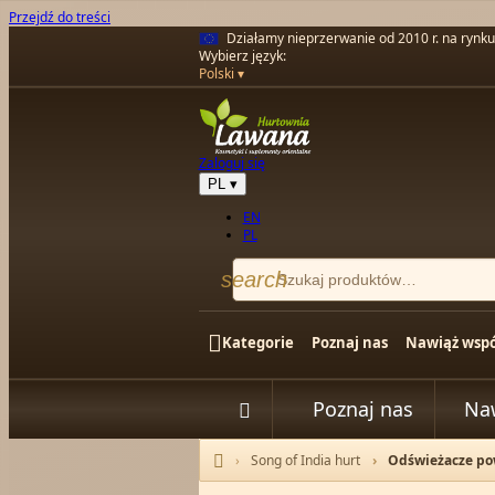
Przejdź do treści
Działamy nieprzerwanie od 2010 r. na rynk
Wybierz język:
Polski
Zaloguj się
PL
▾
EN
PL
search

Kategorie
Poznaj nas
Nawiąż wspó
Poznaj nas
Na


Song of India hurt
Odświeżacze po
Strona główna