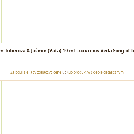
m Tuberoza & Jaśmin (Vata) 10 ml Luxurious Veda Song of I
Zaloguj się, aby zobaczyć cenę
lub
Kup produkt w sklepie detalicznym