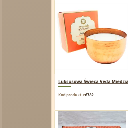
Luksusowa Świeca Veda Miedziana
Kod produktu
6782