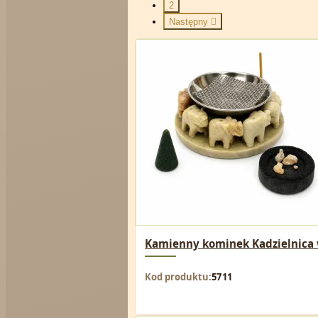
2
Następny

Kamienny kominek Kadzielnica wi
Kod produktu
5711