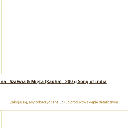
 - Szałwia & Mięta (Kapha) - 200 g Song of India
Zaloguj się, aby zobaczyć cenę
lub
Kup produkt w sklepie detalicznym