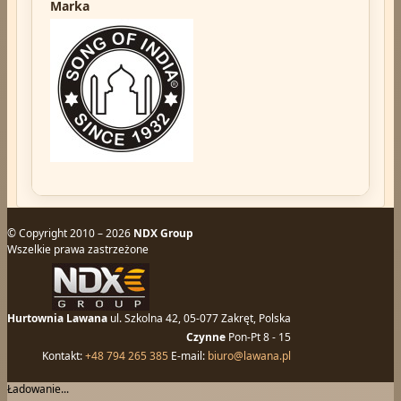
Marka
© Copyright 2010 – 2026
NDX Group
Wszelkie prawa zastrzeżone
Hurtownia Lawana
ul. Szkolna 42, 05-077 Zakręt, Polska
Czynne
Pon-Pt 8 - 15
Kontakt:
+48 794 265 385
E-mail:
biuro@lawana.pl
Ładowanie...