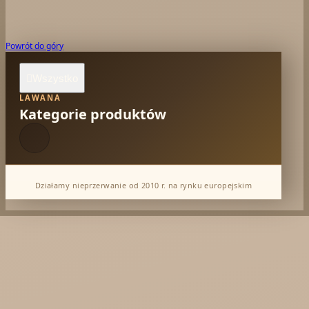
Powrót do góry
Wszystko

LAWANA
Kategorie produktów
Działamy nieprzerwanie od 2010 r. na rynku europejskim
Dabur Hurt
KTC - oleje