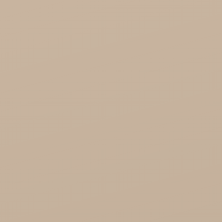
Soil and Earth Hurt - Organiczne i luksusowe
prosto z Indii
Najel Hurt - Maroko, Syria, Egipt
Saryane Hurt
Song of India hurt

Cosmoveda - certyfikowane zioła, przyprawy,
żywność