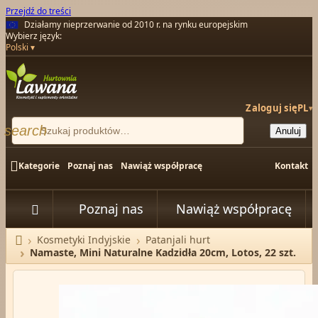
Przejdź do treści
Działamy nieprzerwanie od 2010 r. na rynku europejskim
Wybierz język:
Polski
Zaloguj się
PL
▾
search
Anuluj

Kategorie
Poznaj nas
Nawiąż współpracę
Kontakt
Poznaj nas
Nawiąż współpracę


Kosmetyki Indyjskie
Patanjali hurt
Strona główna
Namaste, Mini Naturalne Kadzidła 20cm, Lotos, 22 szt.