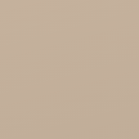
Organic India Hurt
Różności

Zdrowie

Zdrowa Żywność

Kosmetyki
