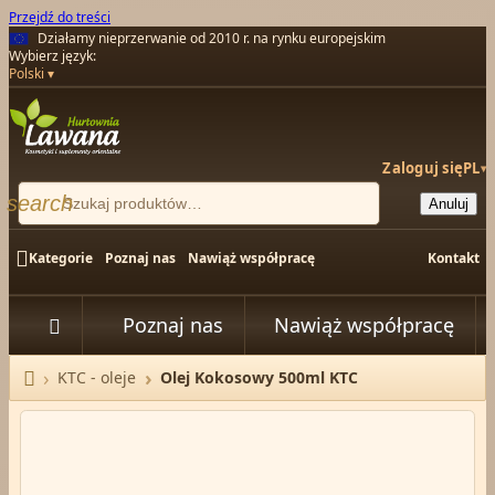
Przejdź do treści
Działamy nieprzerwanie od 2010 r. na rynku europejskim
Wybierz język:
Polski
Zaloguj się
PL
▾
search
Anuluj

Kategorie
Poznaj nas
Nawiąż współpracę
Kontakt
Poznaj nas
Nawiąż współpracę


KTC - oleje
Olej Kokosowy 500ml KTC
Strona główna