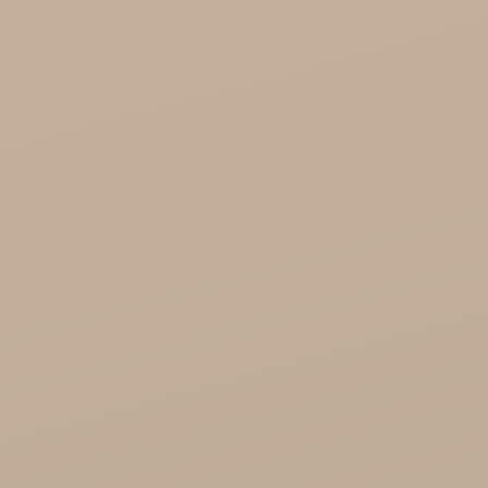
Zdrowa Żywność

Kosmetyki
