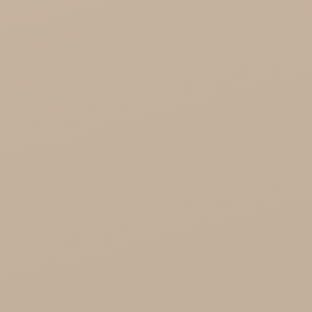
Song of India hurt

Cosmoveda - certyfikowane zioła, przyprawy,
żywność
Organic India Hurt
Różności

Zdrowie
