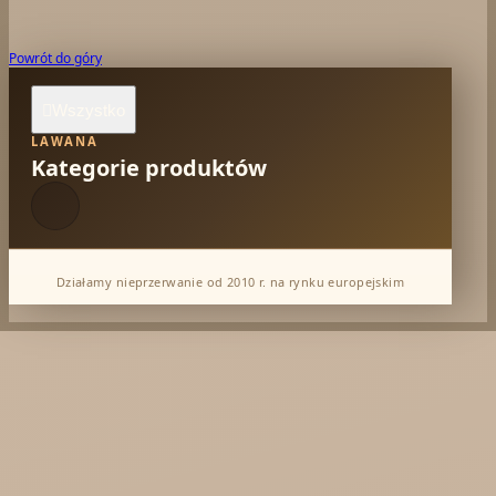
Powrót do góry
Wszystko

LAWANA
Kategorie produktów
Działamy nieprzerwanie od 2010 r. na rynku europejskim
*** Dostawa Indie Maj'26
*** Dostawa Song of India Lipiec'26