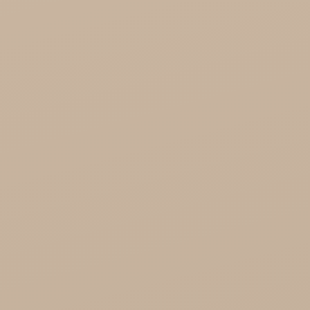
Dabur Hurt
KTC - oleje
Soil and Earth Hurt - Organiczne i luksusowe
prosto z Indii
Najel Hurt - Maroko, Syria, Egipt
Saryane Hurt