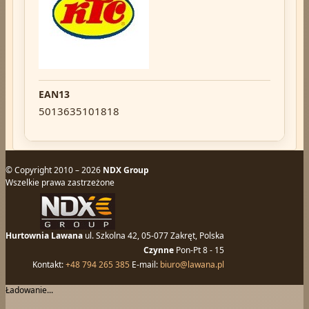
EAN13
5013635101818
© Copyright 2010 – 2026
NDX Group
Wszelkie prawa zastrzeżone
Hurtownia Lawana
ul. Szkolna 42, 05-077 Zakręt, Polska
Czynne
Pon-Pt 8 - 15
Kontakt:
+48 794 265 385
E-mail:
biuro@lawana.pl
Ładowanie...