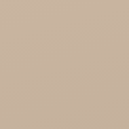
KTC - oleje
Soil and Earth Hurt - Organiczne i luksusowe
prosto z Indii
Najel Hurt - Maroko, Syria, Egipt
Saryane Hurt
Song of India hurt
