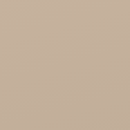
Cosmoveda - certyfikowane zioła, przyprawy,
żywność
Organic India Hurt
Różności

Zdrowie

Zdrowa Żywność
