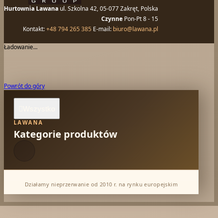
Hurtownia Lawana
ul. Szkolna 42, 05-077 Zakręt, Polska
Czynne
Pon-Pt 8 - 15
Kontakt:
+48 794 265 385
E-mail:
biuro@lawana.pl
Ładowanie...
Powrót do góry
Wszystko

LAWANA
Kategorie produktów
Działamy nieprzerwanie od 2010 r. na rynku europejskim
Dabur Hurt