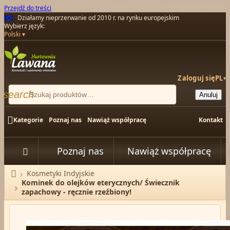
Przejdź do treści
Działamy nieprzerwanie od 2010 r. na rynku europejskim
Wybierz język:
Polski
Zaloguj się
PL
▾
search
Anuluj

Kategorie
Poznaj nas
Nawiąż współpracę
Kontakt
Poznaj nas
Nawiąż współpracę


Kosmetyki Indyjskie
Strona główna
Kominek do olejków eterycznych/ Świecznik
zapachowy - ręcznie rzeźbiony!