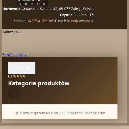
Hurtownia Lawana
ul. Szkolna 42, 05-077 Zakręt, Polska
Czynne
Pon-Pt 8 - 15
Kontakt:
+48 794 265 385
E-mail:
biuro@lawana.pl
Ładowanie...
Powrót do góry
Wszystko

LAWANA
Kategorie produktów
Działamy nieprzerwanie od 2010 r. na rynku europejskim
Dabur Hurt