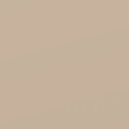
Cosmoveda - certyfikowane zioła, przyprawy,
żywność
Organic India Hurt
Różności

Zdrowie

Zdrowa Żywność
