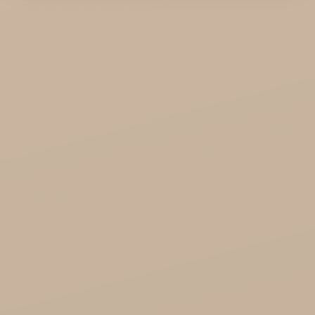
KTC - oleje
Soil and Earth Hurt - Organiczne i luksusowe
prosto z Indii
Najel Hurt - Maroko, Syria, Egipt
Saryane Hurt
Song of India hurt
