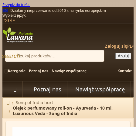
Przejdź do treści
Działamy nieprzerwanie od 2010 r. na rynku europejskim
Wybierz język:
Polski
Zaloguj się
PL
▾
search
Anuluj

Kategorie
Poznaj nas
Nawiąż współpracę
Kontakt
Poznaj nas
Nawiąż współpracę


Song of India hurt
Strona główna
Olejek perfumowany roll-on - Ayurveda - 10 ml.
Luxurious Veda - Song of India