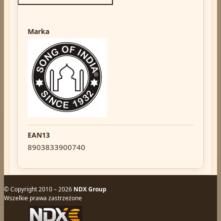
Marka
EAN13
8903833900740
© Copyright 2010 – 2026
NDX Group
Wszelkie prawa zastrzeżone