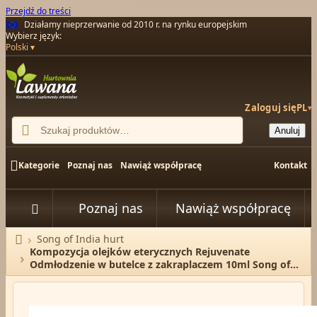
Przejdź do treści
Działamy nieprzerwanie od 2010 r. na rynku europejskim
Wybierz język:
Polski
Zaloguj się
PL
▾

Anuluj

Kategorie
Poznaj nas
Nawiąż współpracę
Kontakt
Poznaj nas
Nawiąż współpracę


Song of India hurt
Strona główna
Kompozycja olejków eterycznych Rejuvenate
Odmłodzenie w butelce z zakraplaczem 10ml Song of
india