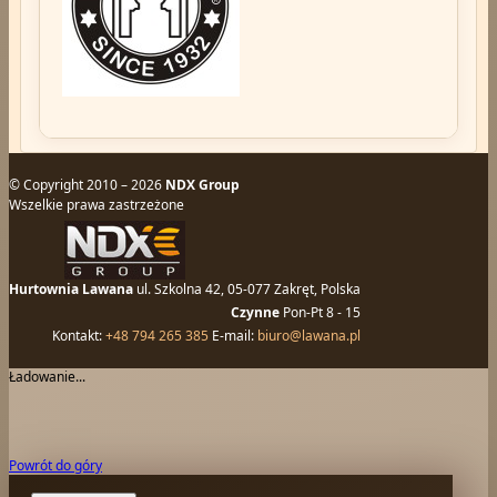
© Copyright 2010 – 2026
NDX Group
Wszelkie prawa zastrzeżone
Hurtownia Lawana
ul. Szkolna 42, 05-077 Zakręt, Polska
Czynne
Pon-Pt 8 - 15
Kontakt:
+48 794 265 385
E-mail:
biuro@lawana.pl
Ładowanie...
Powrót do góry