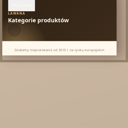
Wszystko

LAWANA
Kategorie produktów
Działamy nieprzerwanie od 2010 r. na rynku europejskim
Dabur Hurt
KTC - oleje
Soil and Earth Hurt - Organiczne i luksusowe
prosto z Indii