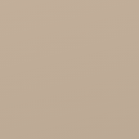
Różności

Zdrowie

Zdrowa Żywność

Kosmetyki
