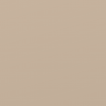
Najel Hurt - Maroko, Syria, Egipt
Saryane Hurt
Song of India hurt

Cosmoveda - certyfikowane zioła, przyprawy,
żywność
Organic India Hurt