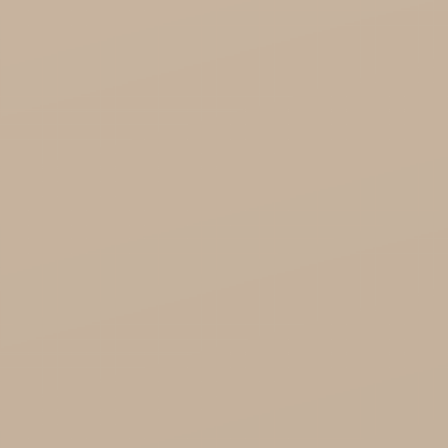
Song of India hurt

Cosmoveda - certyfikowane zioła, przyprawy,
żywność
Organic India Hurt
Różności

Zdrowie
