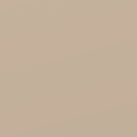
Zdrowa Żywność

Kosmetyki
