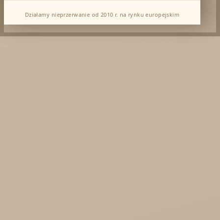
Działamy nieprzerwanie od 2010 r. na rynku europejskim
Dabur Hurt
KTC - oleje
Soil and Earth Hurt - Organiczne i luksusowe
prosto z Indii
Najel Hurt - Maroko, Syria, Egipt
Saryane Hurt