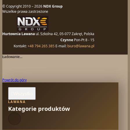
© Copyright 2010 – 2026
NDX Group
Wszelkie prawa zastrzeżone
Hurtownia Lawana
ul. Szkolna 42, 05-077 Zakręt, Polska
Czynne
Pon-Pt 8 - 15
Kontakt:
+48 794 265 385
E-mail:
biuro@lawana.pl
Ładowanie...
Powrót do góry
Wszystko

LAWANA
Kategorie produktów