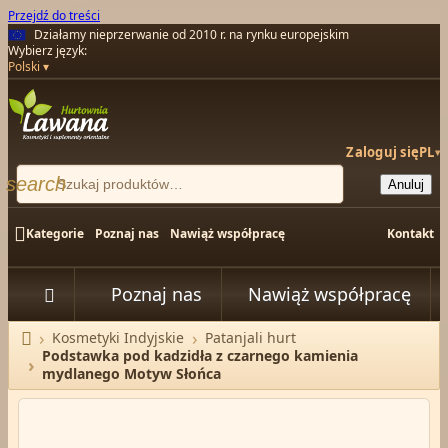
Przejdź do treści
Działamy nieprzerwanie od 2010 r. na rynku europejskim
Wybierz język:
Polski
Zaloguj się
PL
▾
search
Anuluj

Kategorie
Poznaj nas
Nawiąż współpracę
Kontakt
Poznaj nas
Nawiąż współpracę


Kosmetyki Indyjskie
Patanjali hurt
Strona główna
Podstawka pod kadzidła z czarnego kamienia
mydlanego Motyw Słońca