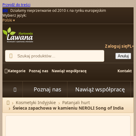
Przejdź do treści
Działamy nieprzerwanie od 2010 r. na rynku europejskim
Wybierz język:
Polski
Zaloguj się
PL
▾

Anuluj

Kategorie
Poznaj nas
Nawiąż współpracę
Kontakt
Poznaj nas
Nawiąż współpracę


Kosmetyki Indyjskie
Patanjali hurt
Strona główna
Świeca zapachowa w kamieniu NEROLI Song of India