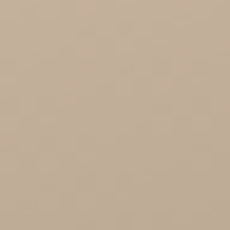
Cosmoveda - certyfikowane zioła, przyprawy,
żywność
Organic India Hurt
Różności

Zdrowie

Zdrowa Żywność
