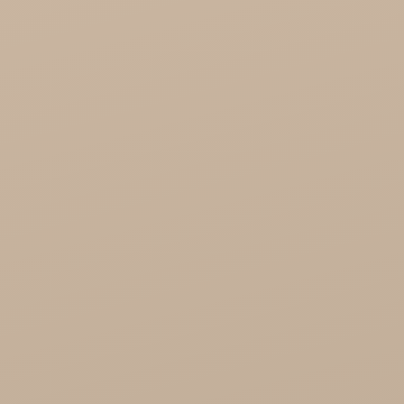
KTC - oleje
Soil and Earth Hurt - Organiczne i luksusowe
prosto z Indii
Najel Hurt - Maroko, Syria, Egipt
Saryane Hurt
Song of India hurt
