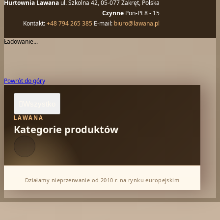
Hurtownia Lawana
ul. Szkolna 42, 05-077 Zakręt, Polska
Czynne
Pon-Pt 8 - 15
Kontakt:
+48 794 265 385
E-mail:
biuro@lawana.pl
Ładowanie...
Powrót do góry
Wszystko

LAWANA
Kategorie produktów
Działamy nieprzerwanie od 2010 r. na rynku europejskim
Dabur Hurt