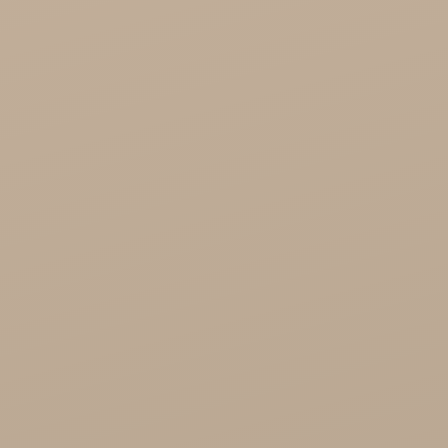
Zdrowa Żywność

Kosmetyki
