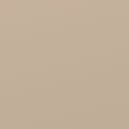
Song of India hurt

Cosmoveda - certyfikowane zioła, przyprawy,
żywność
Organic India Hurt
Różności

Zdrowie
