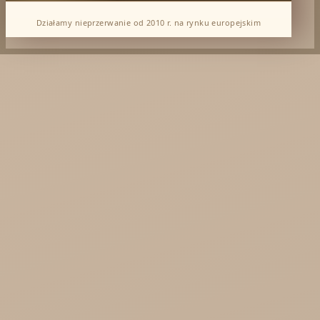
Działamy nieprzerwanie od 2010 r. na rynku europejskim
Dabur Hurt
KTC - oleje
Soil and Earth Hurt - Organiczne i luksusowe
prosto z Indii
Najel Hurt - Maroko, Syria, Egipt
Saryane Hurt