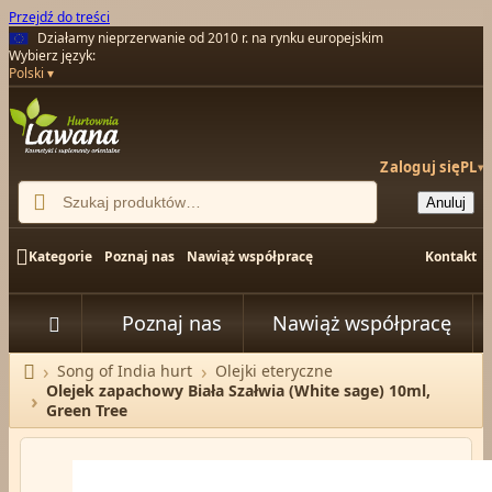
Przejdź do treści
Działamy nieprzerwanie od 2010 r. na rynku europejskim
Wybierz język:
Polski
Zaloguj się
PL
▾

Anuluj

Kategorie
Poznaj nas
Nawiąż współpracę
Kontakt
Poznaj nas
Nawiąż współpracę


Song of India hurt
Olejki eteryczne
Strona główna
Olejek zapachowy Biała Szałwia (White sage) 10ml,
Green Tree