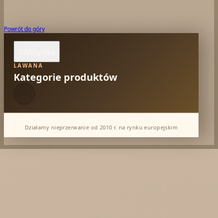
Powrót do góry
Wszystko

LAWANA
Kategorie produktów
Działamy nieprzerwanie od 2010 r. na rynku europejskim
*** Dostawa Indie Maj'26
*** Dostawa Song of India Lipiec'26