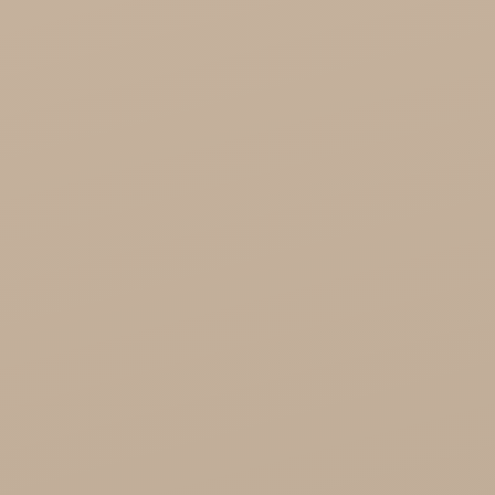
Song of India hurt

Cosmoveda - certyfikowane zioła, przyprawy,
żywność
Organic India Hurt
Różności

Zdrowie
