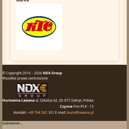
© Copyright 2010 – 2026
NDX Group
Wszelkie prawa zastrzeżone
Hurtownia Lawana
ul. Szkolna 42, 05-077 Zakręt, Polska
Czynne
Pon-Pt 8 - 15
Kontakt:
+48 794 265 385
E-mail:
biuro@lawana.pl
Ładowanie...