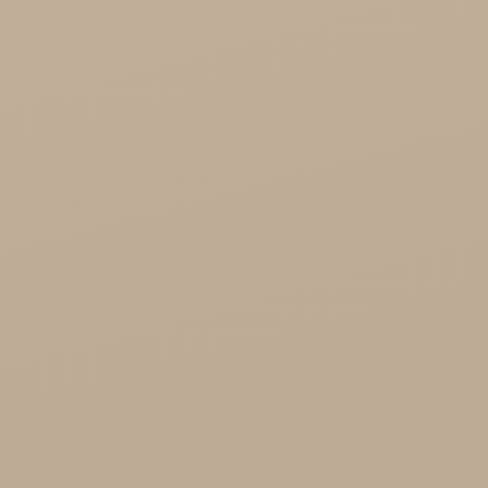
Zdrowa Żywność

Kosmetyki
