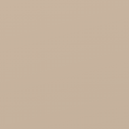
Dabur Hurt
KTC - oleje
Soil and Earth Hurt - Organiczne i luksusowe
prosto z Indii
Najel Hurt - Maroko, Syria, Egipt
Saryane Hurt