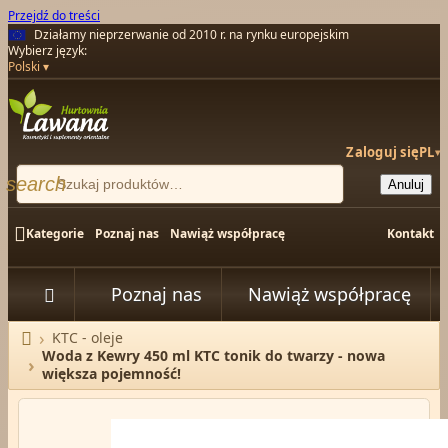
Przejdź do treści
Działamy nieprzerwanie od 2010 r. na rynku europejskim
Wybierz język:
Polski
Zaloguj się
PL
▾
search
Anuluj

Kategorie
Poznaj nas
Nawiąż współpracę
Kontakt
Poznaj nas
Nawiąż współpracę


KTC - oleje
Strona główna
Woda z Kewry 450 ml KTC tonik do twarzy - nowa
większa pojemność!