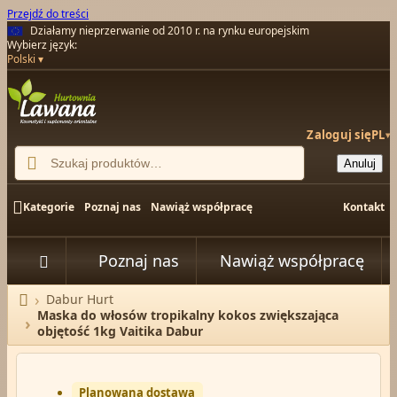
Przejdź do treści
Działamy nieprzerwanie od 2010 r. na rynku europejskim
Wybierz język:
Polski
Zaloguj się
PL
▾

Anuluj

Kategorie
Poznaj nas
Nawiąż współpracę
Kontakt
Poznaj nas
Nawiąż współpracę


Dabur Hurt
Strona główna
Maska do włosów tropikalny kokos zwiększająca
objętość 1kg Vaitika Dabur
Planowana dostawa