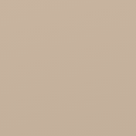
Soil and Earth Hurt - Organiczne i luksusowe
prosto z Indii
Najel Hurt - Maroko, Syria, Egipt
Saryane Hurt
Song of India hurt

Cosmoveda - certyfikowane zioła, przyprawy,
żywność