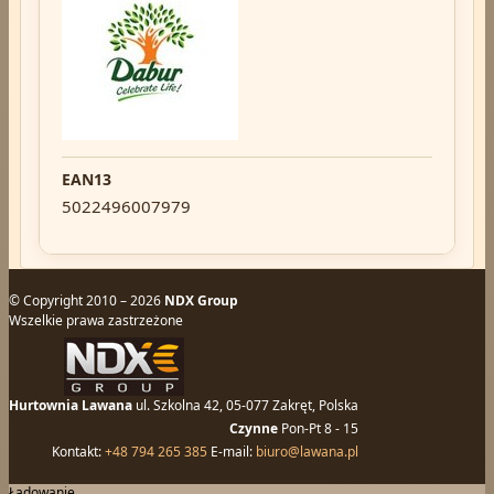
EAN13
5022496007979
© Copyright 2010 – 2026
NDX Group
Wszelkie prawa zastrzeżone
Hurtownia Lawana
ul. Szkolna 42, 05-077 Zakręt, Polska
Czynne
Pon-Pt 8 - 15
Kontakt:
+48 794 265 385
E-mail:
biuro@lawana.pl
Ładowanie...