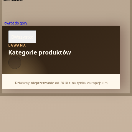
Powrót do góry
Wszystko

LAWANA
Kategorie produktów
Działamy nieprzerwanie od 2010 r. na rynku europejskim
Dabur Hurt
KTC - oleje