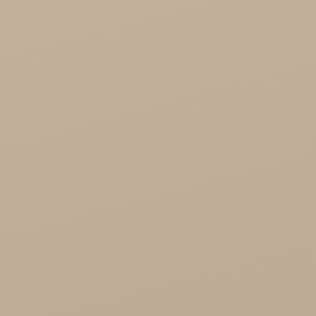
Organic India Hurt
Różności

Zdrowie

Zdrowa Żywność

Kosmetyki
