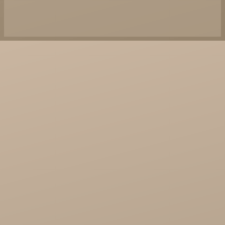
Najel Hurt - Maroko, Syria, Egipt
Saryane Hurt
Song of India hurt

Cosmoveda - certyfikowane zioła, przyprawy,
żywność
Organic India Hurt