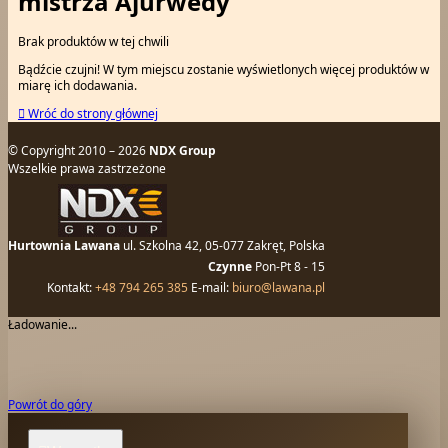
mistrza Ajurwedy
Brak produktów w tej chwili
Bądźcie czujni! W tym miejscu zostanie wyświetlonych więcej produktów w
miarę ich dodawania.

Wróć do strony głównej
© Copyright 2010 – 2026
NDX Group
Wszelkie prawa zastrzeżone
Hurtownia Lawana
ul. Szkolna 42, 05-077 Zakręt, Polska
Czynne
Pon-Pt 8 - 15
Kontakt:
+48 794 265 385
E-mail:
biuro@lawana.pl
Ładowanie...
Powrót do góry