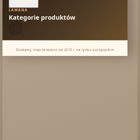
Wszystko

LAWANA
Kategorie produktów
Działamy nieprzerwanie od 2010 r. na rynku europejskim
Dabur Hurt
KTC - oleje
Soil and Earth Hurt - Organiczne i luksusowe
prosto z Indii