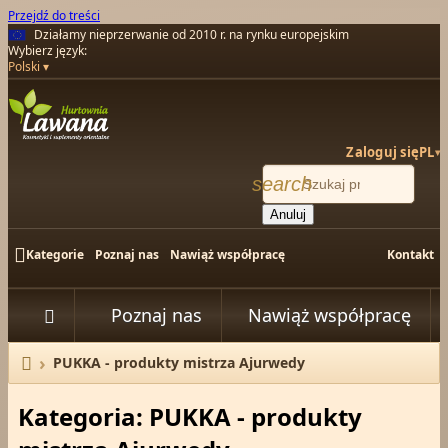
Przejdź do treści
Działamy nieprzerwanie od 2010 r. na rynku europejskim
Wybierz język:
Polski
Zaloguj się
PL
▾
search
Anuluj

Kategorie
Poznaj nas
Nawiąż współpracę
Kontakt
Poznaj nas
Nawiąż współpracę


PUKKA - produkty mistrza Ajurwedy
Strona główna
Kategoria: PUKKA - produkty