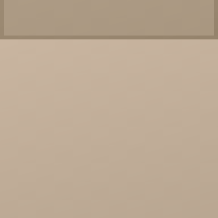
Najel Hurt - Maroko, Syria, Egipt
Saryane Hurt
Song of India hurt

Cosmoveda - certyfikowane zioła, przyprawy,
żywność
Organic India Hurt