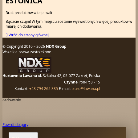
ESTONICA
Brak produktów w tej chwili
Bądźcie czujni! W tym miejscu zostanie wyświetlonych więcej produktów w
miarę ich dodawania.

Wróć do strony głównej
© Copyright 2010 – 2026
NDX Group
Wszelkie prawa zastrzeżone
Hurtownia Lawana
ul. Szkolna 42, 05-077 Zakręt, Polska
Czynne
Pon-Pt 8 - 15
Kontakt:
+48 794 265 385
E-mail:
biuro@lawana.pl
Ładowanie...
Powrót do góry