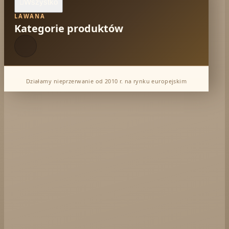
Wszystko

LAWANA
Kategorie produktów
Działamy nieprzerwanie od 2010 r. na rynku europejskim
Dabur Hurt
KTC - oleje
Soil and Earth Hurt - Organiczne i luksusowe
prosto z Indii