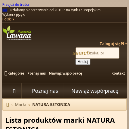
Przejdź do treści
Działamy nieprzerwanie od 2010 r. na rynku europejskim
Wybierz język:
Polski
Zaloguj się
PL
▾
search
Anuluj

Kategorie
Poznaj nas
Nawiąż współpracę
Kontakt
Poznaj nas
Nawiąż współpracę


Marki
NATURA ESTONICA
Strona główna
Lista produktów marki NATURA