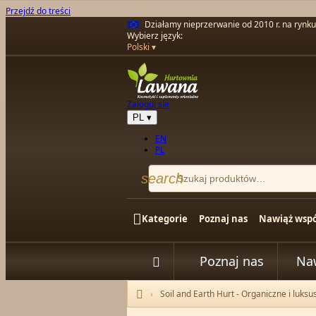
Przejdź do treści
Działamy nieprzerwanie od 2010 r. na rynk
Wybierz język:
Polski
Zaloguj się
PL
▾
EN
PL
search

Kategorie
Poznaj nas
Nawiąż wspó
Poznaj nas
Na


Soil and Earth Hurt - Organiczne i luksu
Strona główna