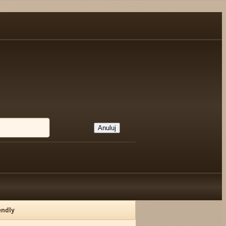
Anuluj
endly