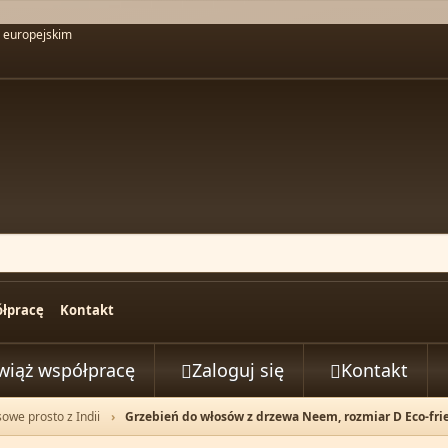
u europejskim
łpracę
Kontakt
wiąż współpracę
Zaloguj się
Kontakt


sowe prosto z Indii
Grzebień do włosów z drzewa Neem, rozmiar D Eco-fri