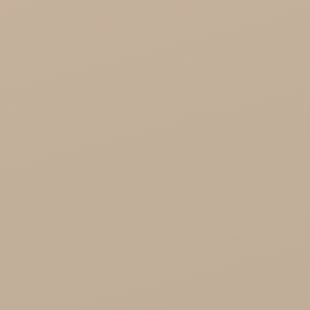
Różności

Zdrowie

Zdrowa Żywność

Kosmetyki
