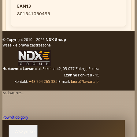
EAN13
801541060436
© Copyright 2010 – 2026
NDX Group
Wszelkie prawa zastrzeżone
Hurtownia Lawana
ul. Szkolna 42, 05-077 Zakręt, Polska
Czynne
Pon-Pt 8 - 15
Kontakt:
+48 794 265 385
E-mail:
biuro@lawana.pl
Ładowanie...
Powrót do góry
Wszystko
