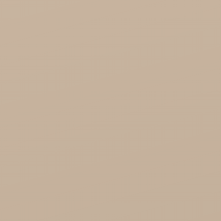
Saryane Hurt
Song of India hurt

Cosmoveda - certyfikowane zioła, przyprawy,
żywność
Organic India Hurt