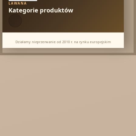
LAWANA
Kategorie produktów
Działamy nieprzerwanie od 2010 r. na rynku europejskim
Dabur Hurt
KTC - oleje
Soil and Earth Hurt - Organiczne i luksusowe
prosto z Indii
Najel Hurt - Maroko, Syria, Egipt