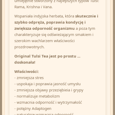
umiejętnie stworzony z najlepszych typów Tulsi:
Rama, Krishna i Vana.
Wspaniała indyjska herbata, która
skutecznie i
szybko odpręża, poprawia kondycję i
zwiększa odporność organizmu
a poza tym
charakteryzuje się odświeżającym smakiem i
szerokim wachlarzem właściwości
prozdrowotnych.
Original Tulsi Tea jest po prostu ...
doskonała!
Właściwości:
- zmniejsza stres
- uspokaja i poprawia jasność umysłu
- zmniejsza objawy przeziębieia i grypy
- normalizuje metabolizm
- wzmacnia odporność i wytrzymałość
- potężny Adaptogen
- naturalnie wzmacnia odporność