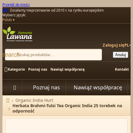
Przejdź do treści
Działamy nieprzerwanie od 2010 r. na rynku europejskim
Wybierz język:
Polski
Zaloguj się
PL
▾
search
Anuluj

Kategorie
Poznaj nas
Nawiąż współpracę
Kontakt
Poznaj nas
Nawiąż współpracę


Organic India Hurt
Strona główna
Herbata Brahmi-Tulsi Tea Organic India 25 torebek na
odporność