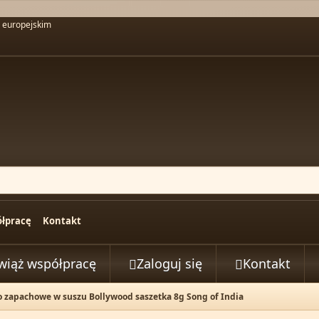
u europejskim
łpracę
Kontakt
wiąż współpracę
Zaloguj się
Kontakt


o zapachowe w suszu Bollywood saszetka 8g Song of India