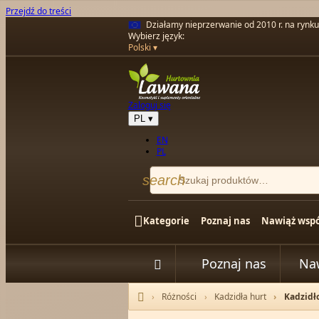
Przejdź do treści
Działamy nieprzerwanie od 2010 r. na rynk
Wybierz język:
Polski
Zaloguj się
PL
▾
EN
PL
search

Kategorie
Poznaj nas
Nawiąż wspó
Poznaj nas
Na


Różności
Kadzidła hurt
Kadzidł
Strona główna