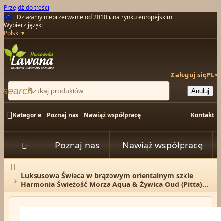
Przejdź do treści
Działamy nieprzerwanie od 2010 r. na rynku europejskim
Wybierz język:
Polski
Zaloguj się
PL
▾
search
Anuluj

Kategorie
Poznaj nas
Nawiąż współpracę
Kontakt
Poznaj nas
Nawiąż współpracę


Strona główna
Luksusowa Świeca w brązowym orientalnym szkle
Harmonia Świeżość Morza Aqua & Żywica Oud (Pitta)
200 g Song of India