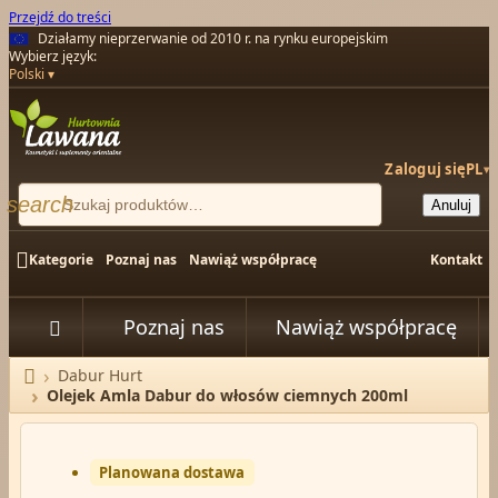
Przejdź do treści
Działamy nieprzerwanie od 2010 r. na rynku europejskim
Wybierz język:
Polski
Zaloguj się
PL
▾
search
Anuluj

Kategorie
Poznaj nas
Nawiąż współpracę
Kontakt
Poznaj nas
Nawiąż współpracę


Dabur Hurt
Strona główna
Olejek Amla Dabur do włosów ciemnych 200ml
Planowana dostawa