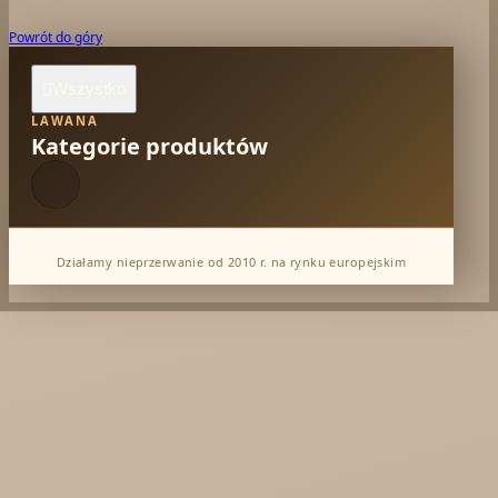
Powrót do góry
Wszystko

LAWANA
Kategorie produktów
Działamy nieprzerwanie od 2010 r. na rynku europejskim
*** Dostawa Indie Maj'26
*** Dostawa Song of India Lipiec'26
Dabur Hurt