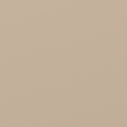
Song of India hurt

Cosmoveda - certyfikowane zioła, przyprawy,
żywność
Organic India Hurt
Różności

Zdrowie
