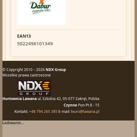
EAN13
5022496101349
© Copyright 2010 – 2026
NDX Group
Wszelkie prawa zastrzeżone
Hurtownia Lawana
ul. Szkolna 42, 05-077 Zakręt, Polska
Czynne
Pon-Pt 8 - 15
Kontakt:
+48 794 265 385
E-mail:
biuro@lawana.pl
Ładowanie...