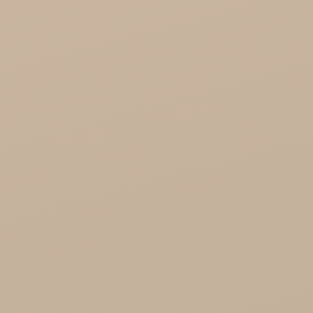
KTC - oleje
Soil and Earth Hurt - Organiczne i luksusowe
prosto z Indii
Najel Hurt - Maroko, Syria, Egipt
Saryane Hurt