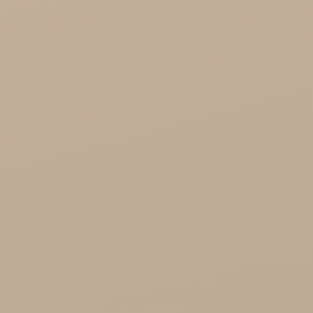
Zdrowa Żywność

Kosmetyki
