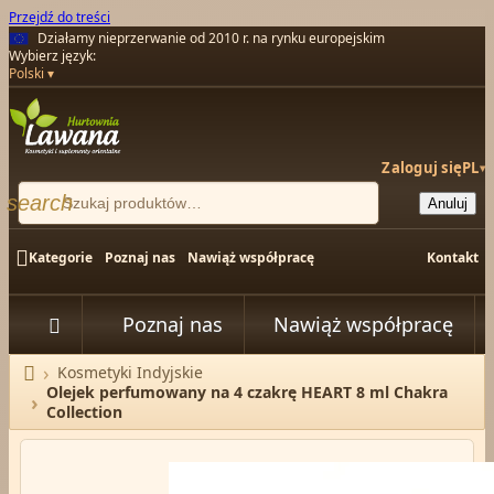
Przejdź do treści
Działamy nieprzerwanie od 2010 r. na rynku europejskim
Wybierz język:
Polski
Zaloguj się
PL
▾
search
Anuluj

Kategorie
Poznaj nas
Nawiąż współpracę
Kontakt
Poznaj nas
Nawiąż współpracę


Kosmetyki Indyjskie
Strona główna
Olejek perfumowany na 4 czakrę HEART 8 ml Chakra
Collection