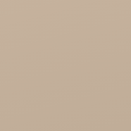
Song of India hurt

Cosmoveda - certyfikowane zioła, przyprawy,
żywność
Organic India Hurt
Różności

Zdrowie
