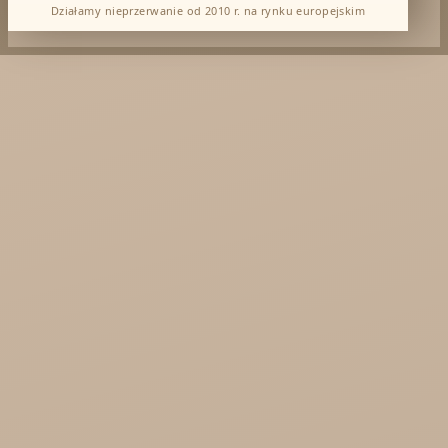
Działamy nieprzerwanie od 2010 r. na rynku europejskim
Dabur Hurt
KTC - oleje
Soil and Earth Hurt - Organiczne i luksusowe
prosto z Indii
Najel Hurt - Maroko, Syria, Egipt
Saryane Hurt