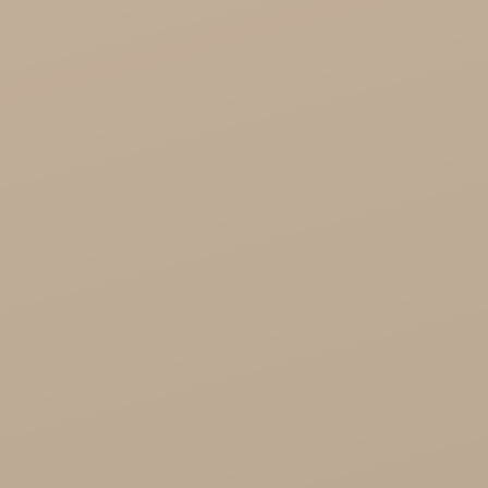
Zdrowa Żywność

Kosmetyki
