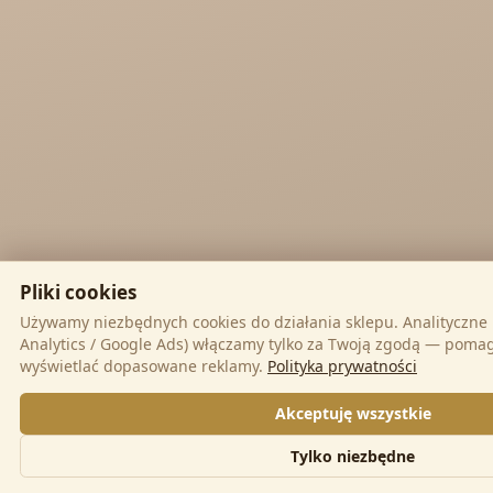
Najel Hurt - Morocco, Syria, Egypt
Saryane Wholesale
Song of India wholesale

Pliki cookies
Cosmoveda - certified herbs, spices, foods
Używamy niezbędnych cookies do działania sklepu. Analityczne
Analytics / Google Ads) włączamy tylko za Twoją zgodą — poma
wyświetlać dopasowane reklamy.
Polityka prywatności
Akceptuję wszystkie
Organic India Wholesale
Tylko niezbędne


