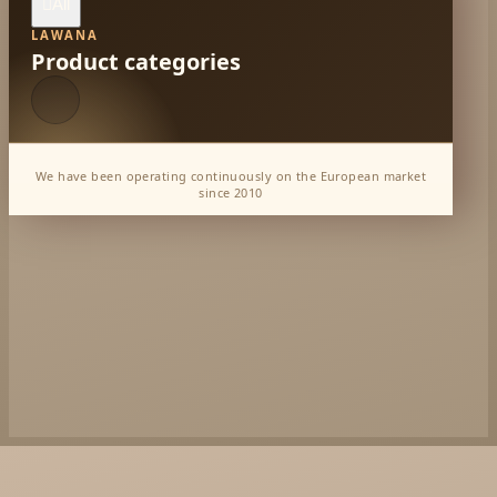
All

LAWANA
Product categories
We have been operating continuously on the European market
since 2010
Dabur Wholesale
KTC - oils and foods
Soil and Earth Hurt - Organic and luxury
straight from India