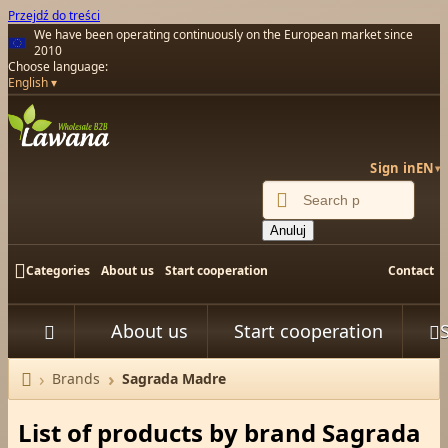
Przejdź do treści
We have been operating continuously on the European market since
2010
Choose language:
English
Sign in
EN
▾

Anuluj

Categories
About us
Start cooperation
Contact
About us
Start cooperation



Brands
Sagrada Madre
Home
List of products by brand Sagrada